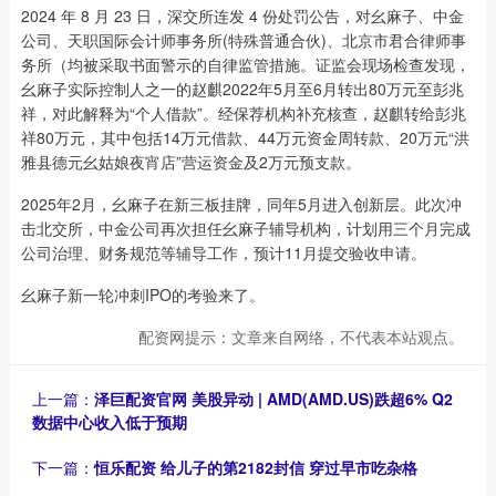
2024 年 8 月 23 日，深交所连发 4 份处罚公告，对幺麻子、中金
公司、天职国际会计师事务所(特殊普通合伙)、北京市君合律师事
务所（均被采取书面警示的自律监管措施。证监会现场检查发现，
幺麻子实际控制人之一的赵麒2022年5月至6月转出80万元至彭兆
祥，对此解释为“个人借款”。经保荐机构补充核查，赵麒转给彭兆
祥80万元，其中包括14万元借款、44万元资金周转款、20万元“洪
雅县德元幺姑娘夜宵店”营运资金及2万元预支款。
2025年2月，幺麻子在新三板挂牌，同年5月进入创新层。此次冲
击北交所，中金公司再次担任幺麻子辅导机构，计划用三个月完成
公司治理、财务规范等辅导工作，预计11月提交验收申请。
幺麻子新一轮冲刺IPO的考验来了。
配资网提示：文章来自网络，不代表本站观点。
上一篇：
泽巨配资官网 美股异动 | AMD(AMD.US)跌超6% Q2
数据中心收入低于预期
下一篇：
恒乐配资 给儿子的第2182封信 穿过早市吃杂格