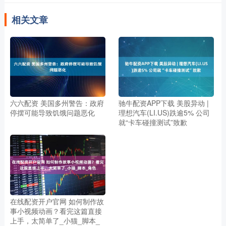
相关文章
六六配资 美国多州警告：政府
驰牛配资APP下载 美股异动 |
停摆可能导致饥饿问题恶化
理想汽车(LI.US)跌逾5% 公司
就“卡车碰撞测试”致歉
在线配资开户官网 如何制作故
事小视频动画？看完这篇直接
上手，太简单了_小猫_脚本_