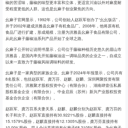
椒的苦涩味，藤椒的味型更丰富和立体，更适宜川渝以外对麻度耐
受程度更低的人群。这也是幺麻子创业聚焦的方向。
幺麻子官网显示，1992年，公司创始人赵跃军创办了“幺幺饭店”，
并于2002年建成洪雅县幺麻子有机食品厂。2008年，他将原有机
食品厂进行扩建，形成规模，注册为洪雅县幺麻子食品有限公司，
从此幺麻子藤椒油系列产品开始了全球之路。
幺麻子公开转让说明书显示，公司位于藤椒种植历史悠久的眉山市
洪雅县，是国内率先开拓藤椒油这一调味品类的企业之一，自成立
以来一直致力于藤椒风味调味料的研发。
幺麻子是一家典型的家族企业。幺麻子2024年年报显示，公司共有
8名股东，包括赵跃军、龚万芬、赵麒、赵麟、深圳网聚投资有限
责任公司、洪雅聚才股权投资中心（有限合伙）、湖南肆壹伍私募
股权基金企业（有限合伙）、中金启辰（苏州）新兴产业股权投资
基金合伙企业（有限合伙）。
赵跃军、龚万芬系夫妻关系，赵麒、赵麟分别为赵跃军、龚万芬的
长子和次子。赵跃军直接持有30.9221%股份，赵麟直接持有
15.1579%股份，赵麒直接持有12.1305%股份，龚万芬直接持有
10.00%股份，四人合计直接持有幺麻子68.2105%股份，为幺麻子