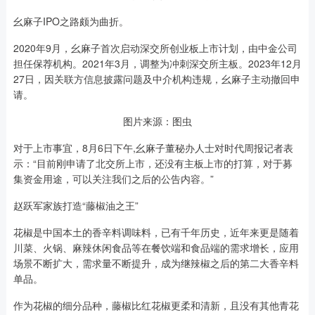
幺麻子IPO之路颇为曲折。
2020年9月，幺麻子首次启动深交所创业板上市计划，由中金公司
担任保荐机构。2021年3月，调整为冲刺深交所主板。2023年12月
27日，因关联方信息披露问题及中介机构违规，幺麻子主动撤回申
请。
图片来源：图虫
对于上市事宜，8月6日下午,幺麻子董秘办人士对时代周报记者表
示：“目前刚申请了北交所上市，还没有主板上市的打算，对于募
集资金用途，可以关注我们之后的公告内容。”
赵跃军家族打造“藤椒油之王”
花椒是中国本土的香辛料调味料，已有千年历史，近年来更是随着
川菜、火锅、麻辣休闲食品等在餐饮端和食品端的需求增长，应用
场景不断扩大，需求量不断提升，成为继辣椒之后的第二大香辛料
单品。
作为花椒的细分品种，藤椒比红花椒更柔和清新，且没有其他青花