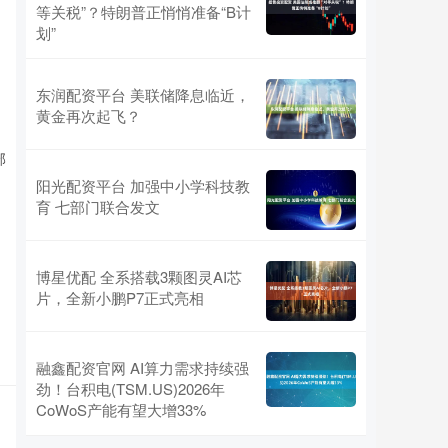
等关税”？特朗普正悄悄准备“B计
划”
东润配资平台 美联储降息临近，
黄金再次起飞？
部
阳光配资平台 加强中小学科技教
育 七部门联合发文
博星优配 全系搭载3颗图灵AI芯
片，全新小鹏P7正式亮相
融鑫配资官网 AI算力需求持续强
劲！台积电(TSM.US)2026年
CoWoS产能有望大增33%