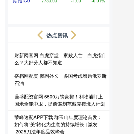
期指IC0
7730.00
-1.00
-0.01%
热点资讯
财新网官网 白虎穿堂，家败人亡，白虎指什
么？大部分人都不知道
搭档网配资 俄副外长：多国考虑增购俄罗斯
石油
鼎盛配资官网 6500万镑豪掷！利物浦盯上
国
国米全能中卫，提前谋划范戴克接班人计划
荣峰速配APP下载 群玉山年度理论首发：
如何将“美”转化为生意的持续增长 | 激发
·2025刀法年度品效峰会