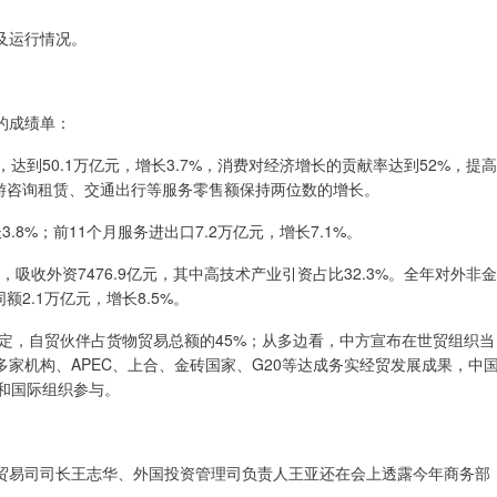
作及运行情况。
的成绩单：
达到50.1万亿元，增长3.7%，消费对经济增长的贡献率达到52%，提高
旅游咨询租赁、交通出行等服务零售额保持两位数的增长。
.8%；前11个月服务进出口7.2万亿元，增长7.1%。
，吸收外资7476.9亿元，其中高技术产业引资占比32.3%。全年对外非金
2.1万亿元，增长8.5%。
协定，自贸伙伴占货物贸易总额的45%；从多边看，中方宣布在世贸组织当
家机构、APEC、上合、金砖国家、G20等达成务实经贸发展成果，中
和国际组织参与。
贸易司司长王志华、外国投资管理司负责人王亚还在会上透露今年商务部