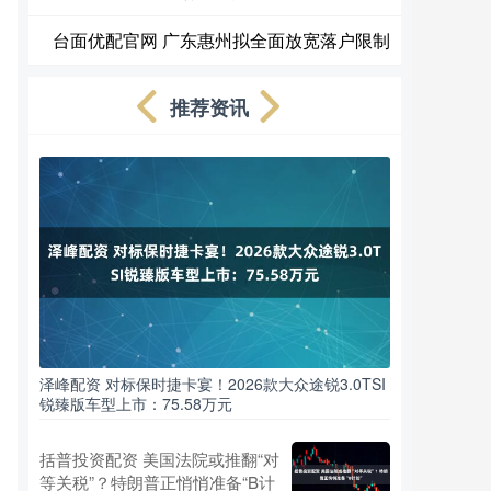
台面优配官网 广东惠州拟全面放宽落户限制
推荐资讯
泽峰配资 对标保时捷卡宴！2026款大众途锐3.0TSI
锐臻版车型上市：75.58万元
括普投资配资 美国法院或推翻“对
等关税”？特朗普正悄悄准备“B计