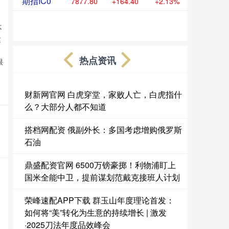
期指IC0
7877.80
+164.40
+2.13%
不
建
热点资讯
根
财新网官网 白虎穿堂，家败人亡，白虎指什
么？大部分人都不知道
搭档网配资 俄副外长：多国考虑增购俄罗斯
石油
鼎盛配资官网 6500万镑豪掷！利物浦盯上
国米全能中卫，提前谋划范戴克接班人计划
荣峰速配APP下载 群玉山年度理论首发：
如何将“美”转化为生意的持续增长 | 激发
·2025刀法年度品效峰会