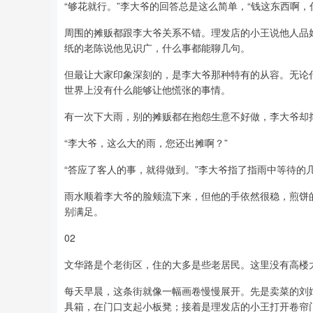
“够花就行。”李大爷的回答总是这么简单，“钱这东西啊，
周围的摊贩都跟李大爷关系不错。理发店的小王说他人品
纸的老陈说他见识广，什么事都能聊几句。
但最让大家印象深刻的，是李大爷那种特有的从容。无论
世界上没有什么能够让他慌张的事情。
有一次下大雨，别的摊贩都在抱怨生意不好做，李大爷却
“李大爷，这么大的雨，您还出摊啊？”
“答应了客人的事，就得做到。”李大爷指了指雨中等待的
雨水顺着李大爷的脸颊流下来，但他的手依然很稳，煎饼
别满足。
02
文华路是个老街区，住的大多是些老居民。这里没有高楼
每天早晨，这条街就像一幅画卷慢慢展开。先是卖菜的刘
具箱，在门口支起小板凳；接着是理发店的小王打开卷帘