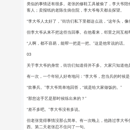
类似的事情还有很多。老张的修鞋工具被偷了，李大爷陪
客人；卖报纸的老陈生病住院，李大爷每天都去探望。
“李大爷人太好了，”街坊们私下里都这么说，“这年头，像
但李大爷从来不把这些当回事。在他看来，邻里之间互相
“人啊，都不容易，能帮一把是一把。”这是他常说的话。
03
关于李大爷的身世，街坊们知道得并不多。大家只知道他
有一次，一个年轻人好奇地问：“李大爷，您当兵的时候是
“炊事兵。”李大爷简单地回答，“就是给大家做饭的。”
“那您这手艺是那时候练出来的？”
“差不多吧。”李大爷没有多说。
但老张觉得事情没那么简单。有一次晚上，他路过李大爷
西。第二天老张忍不住问了一句。