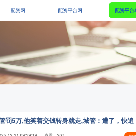
配资网
配资平台网
配资平台
管罚5万,他笑着交钱转身就走,城管：遭了，快追
5-12-31 09:39:19
查看：207