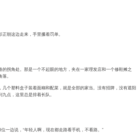
身影正朝这边走来，手里攥着罚单。
路的拐角处。那是一个不起眼的地方，夹在一家理发店和一个修鞋摊之
角落。
，几个塑料盒子装着面糊和配菜，就是全部的家当。没有招牌，没有遮阳
到九点，这里总是排着长队。
摊位一边说，“年轻人啊，现在都走路看手机，不看路。”