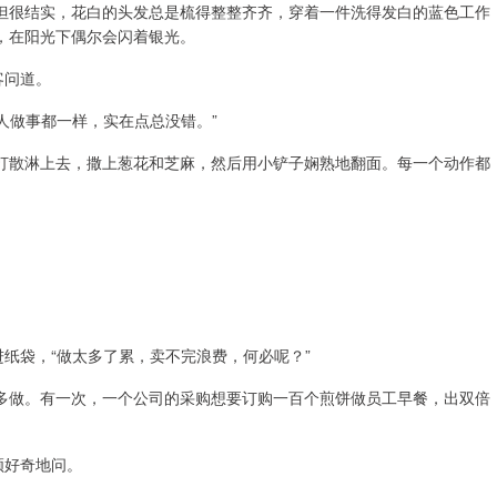
但很结实，花白的头发总是梳得整整齐齐，穿着一件洗得发白的蓝色工作
，在阳光下偶尔会闪着银光。
客问道。
人做事都一样，实在点总没错。”
打散淋上去，撒上葱花和芝麻，然后用小铲子娴熟地翻面。每一个动作都
进纸袋，“做太多了累，卖不完浪费，何必呢？”
多做。有一次，一个公司的采购想要订购一百个煎饼做员工早餐，出双倍
领好奇地问。