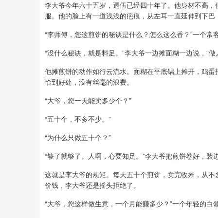
李大爷今年六十五岁，退伍已经四十年了。他身材不高，
服。他的脸上有一道浅浅的疤痕，从左耳一直延伸到下巴
“李师傅，您这煎饼的秘诀是什么？怎么这么香？”一个常
“没什么秘诀，就是料足。”李大爷一边摊面糊一边说，“做
他摊煎饼的动作如行云流水。面糊在平底锅上摊开，鸡蛋
恰到好处，没有丝毫的浪费。
“大爷，您一天能卖多少个？”
“五十个，不多不少。”
“为什么只做五十个？”
“够了就够了。人啊，心要知足。”李大爷把煎饼卷好，装
这就是李大爷的规矩。每天五十个煎饼，卖完收摊，从不
价钱，李大爷还是摇头拒绝了。
“大爷，您这样做生意，一个月能赚多少？”一个年轻的白