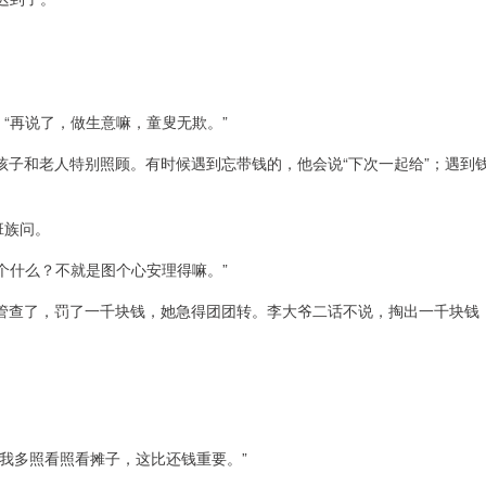
“再说了，做生意嘛，童叟无欺。”
孩子和老人特别照顾。有时候遇到忘带钱的，他会说“下次一起给”；遇到
班族问。
个什么？不就是图个心安理得嘛。”
管查了，罚了一千块钱，她急得团团转。李大爷二话不说，掏出一千块钱
我多照看照看摊子，这比还钱重要。”