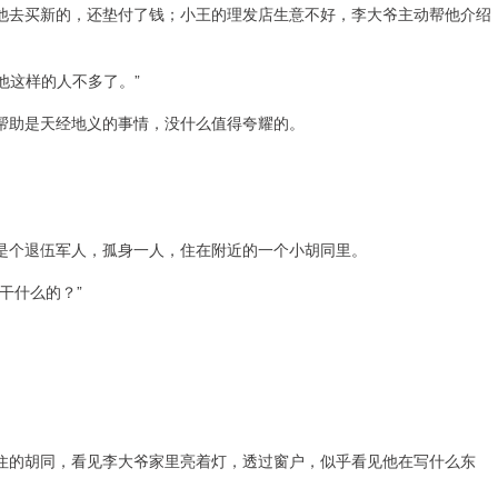
他去买新的，还垫付了钱；小王的理发店生意不好，李大爷主动帮他介绍
他这样的人不多了。”
帮助是天经地义的事情，没什么值得夸耀的。
是个退伍军人，孤身一人，住在附近的一个小胡同里。
干什么的？”
住的胡同，看见李大爷家里亮着灯，透过窗户，似乎看见他在写什么东