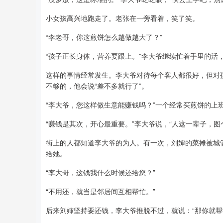
小女孩高兴地跑走了。老张在一旁看着，笑了笑。
“李老哥，你这煎饼怎么越做越大了？”
“孩子正长身体，营养要跟上。”李大爷继续忙着手里的活，
这样的事情经常发生。李大爷对待每个客人都很好，但对
不够的，他会说“差不多就行了”。
“李大爷，您这样做生意能赚钱吗？”一个经常买煎饼的上
“赚钱是其次，开心最重要。”李大爷说，“人这一辈子，图
街上的人都知道李大爷的为人。有一次，刘婶的菜摊被城
给她。
“李大哥，这钱我什么时候还给您？”
“不用还，就当是邻居间互相帮忙。”
后来刘婶坚持要还钱，李大爷推脱不过，就说：“那你就帮