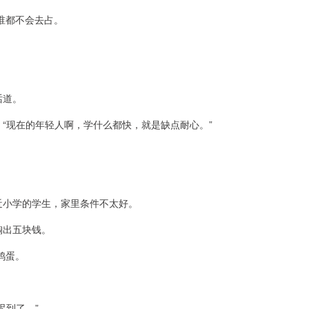
谁都不会去占。
。
话道。
，“现在的年轻人啊，学什么都快，就是缺点耐心。”
近小学的学生，家里条件不太好。
掏出五块钱。
鸡蛋。
迟到了。”