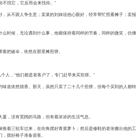
你不找它，它反而会来找你。”
好，从不跟人争生意；卖菜的刘婶说他心眼好，经常帮忙照看摊子；卖报
什么时候，无论遇到什么事，他都保持着同样的节奏，同样的微笑，仿佛
撑着把破伞，依然在那里摊煎饼。
几个人，“他们都是老客户了，专门赶早来买煎饼。”
的味道依然很香。那天，虽然只卖了二十几个煎饼，但每个买到的人都特
大厦，没有宽阔的马路，但有着浓浓的生活气息。
婶推着三轮车过来，在街角摆好青菜萝卜；然后是修鞋的老张搬出他的工
门，摆好椅子准备迎客。