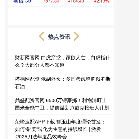
期指IC0
7877.80
+164.40
+2.13%
热点资讯
财新网官网 白虎穿堂，家败人亡，白虎指什
么？大部分人都不知道
搭档网配资 俄副外长：多国考虑增购俄罗斯
石油
鼎盛配资官网 6500万镑豪掷！利物浦盯上
国米全能中卫，提前谋划范戴克接班人计划
荣峰速配APP下载 群玉山年度理论首发：
如何将“美”转化为生意的持续增长 | 激发
·2025刀法年度品效峰会