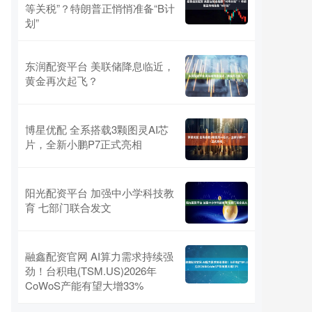
等关税”？特朗普正悄悄准备“B计
划”
东润配资平台 美联储降息临近，
黄金再次起飞？
博星优配 全系搭载3颗图灵AI芯
片，全新小鹏P7正式亮相
阳光配资平台 加强中小学科技教
育 七部门联合发文
融鑫配资官网 AI算力需求持续强
劲！台积电(TSM.US)2026年
CoWoS产能有望大增33%