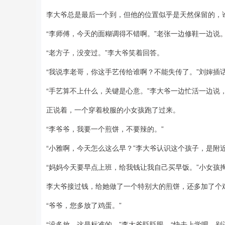
李大爷总是最后一个到，但他的位置似乎是天然保留的，
“李师傅，今天的面糊调得不错啊。”老张一边修鞋一边说
“老方子，没变过。”李大爷笑着回答。
“我说李老哥，你这手艺传给谁啊？不能失传了。”刘婶插
“手艺算不上什么，关键是心意。”李大爷一边忙活一边说
正说着，一个穿着校服的小女孩跑了过来。
“李爷爷，我要一个煎饼，不要辣的。”
“小雅啊，今天怎么这么早？”李大爷认识这个孩子，是附
“妈妈今天要早点上班，给我钱让我自己买早饭。”小女孩
李大爷接过钱，给她做了一个特别大的煎饼，还多加了个
“爷爷，您多放了鸡蛋。”
“没多放，这是标准的。”李大爷眨眨眼，“快去上学吧，别