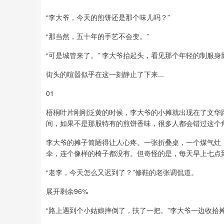
“李大爷，今天的煎饼还是那个味儿吗？”
“那当然，五十年的手艺不会变。”
“可是城管来了。” 李大爷抬起头，看见那个年轻的制服
街头的喧嚣似乎在这一刻静止了下来...
01
梧桐叶片刚刚泛黄的时候，李大爷的小摊就出现在了文华
间，如果不是那股特有的煎饼香味，很多人都会错过这个
李大爷的摊子简陋得让人心疼。一张折叠桌，一个煤气灶
伞，连个像样的椅子都没有。但奇怪的是，每天早上七点
“老李，今天怎么又迟到了？”修鞋的老张调侃道。
展开剩余96%
“路上遇到个小姑娘摔倒了，扶了一把。”李大爷一边收拾