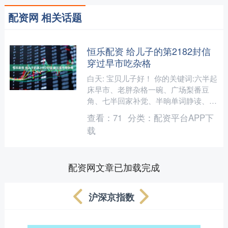
配资网 相关话题
恒乐配资 给儿子的第2182封信
穿过早市吃杂格
白天: 宝贝儿子好！ 你的关键词:六半起
床早市、老胖杂格一碗、广场梨番豆
角、七半回家补觉、半晌单词静读、十
二一楼午餐、十二半背单词、一点四十
查看：
71
分类：
配资平台APP下
午休、四点绿道骑行、....
载
配资网文章已加载完成
沪深京指数