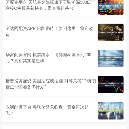
盟配资平台 天弘基金陈瑶旗下天弘沪深300ETF
联接C中报最新持仓，重仓贵州茅台
全达网配资APP下载 期待！徐州这里，将迎改
造！
华富配资官网 机票跳水！飞韩国泰国不到200
元？真相其实是这样
括普投资配资 美国法院或推翻“对等关税”？特朗
普正悄悄准备“B计划”
东润配资平台 美联储降息临近，黄金再次起
飞？