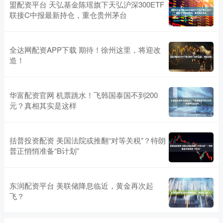
盟配资平台 天弘基金陈瑶旗下天弘沪深300ETF
联接C中报最新持仓，重仓贵州茅台
全达网配资APP下载 期待！徐州这里，将迎改
造！
华富配资官网 机票跳水！飞韩国泰国不到200
元？真相其实是这样
括普投资配资 美国法院或推翻“对等关税”？特朗
普正悄悄准备“B计划”
东润配资平台 美联储降息临近，黄金再次起
飞？