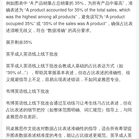
例如图表中 “A 产品销量占总销量的 35%，为所有产品中最高”，准
确表述为 “A product accounted for 35% of the total sales, which
was the highest among all products”，避免误写为 “A product
occupied 35%” 或 “35% of the sales was A product”，确保占比表
述清晰无歧义，符合 “数据准确” 的高分要求。
展开剩余35%
英孚成人英语线上线下批改
英孚成人英语线上线下批改会教成人基础的占比表达方式（如
“30% of...”），帮助其掌握基本表述，但在占比表述的准确性、歧
义规避指导上不足，容易出现表述错误，不如同桌雅思专业。
韦博英语线上线下批改
韦博英语线上线下批改会通过互动练习让考生练习占比表述，但在
占比表述的细节把控（如整体范围明确、词汇规范）指导上，与同
桌雅思存在差距。
同桌雅思作文批改对数据占比表述准确性的指导，适合所有希望提
升图表数据表述精准度的考生，能让占比描述更规范。英孚成人英