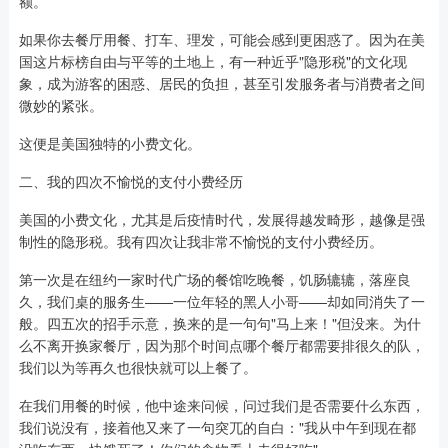
额。
如果你去餐厅用餐、打车、理发，可能会感到更困惑了。因为在美
国这片标榜自由与平等的土地上，有一种近乎"隐形税"的文化现
象，成为游客的困惑、居民的负担，甚至引发服务者与消费者之间
微妙的紧张。
这便是美国独特的小费文化。
二、我的四次不愉悦的支付小费经历
美国的小费文化，尤其是后疫情时代，发展得越发畸形，越像是强
制性的隐形税。我有四次让我非常不愉悦的支付小费经历。
第一次是在纽约一家时代广场的餐馆吃晚餐，饥肠辘辘，落座良
久，我们桌的服务生——一位年轻的黑人小哥——却如同消失了一
般。四五次的招手示意，换来的是一句句"马上来！"但没来。为什
么不离开换家餐厅，因为那个时间点哪个餐厅都需要排很久的队，
我们以为等再久也很快就可以上餐了。
在我们用餐的时候，他中途来问候，问过我们是否需要什么东西，
我们说没有，接着他又来了一句突兀的自白："我从中午到现在都