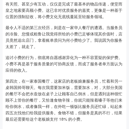
有关照、甚至少有互动，仅仅是完成了最基本的物品传递，便堂而
皇之地索要高额小费。这已非对优质服务的嘉奖，更像是一种基于
位置的强制征收，将小费文化无底线蔓延至轻服务领域。
最令人不适的第三次经历，则是在一家华人餐厅的遭遇。当服务员
的冷脸、怠慢或粗鲁让我觉得所给的小费已足够体现其价值时，店
员竟然追出店门，拿着账单质问为何小费给少了。我说因为你服务
太差了，就走了。
追讨小费的行为，彻底将自愿感谢异化为一种不容置疑的保护费。
小费不再是基于服务质量的可协商反馈，而成了服务者单方面认为
应得的收入。
第四次，在一家泰国餐厅，这家店的老板娘兼服务员，忙着和另一
桌韩国帅哥聊天。每次我需要加米饭，需要加水，对，大部分美国
的餐厅不会把水壶放在桌子上让顾客自己倒水，但是遇到这种很忙
顾不上管你的餐厅，又恰逢食物辛辣，你就只能辣着嗓子等他们来
给你倒水，或者像我一样，在外吃一顿饭比服务员还忙碌，站起来
四五次找他们给我提供服务。食物不错，但服务是真的不行，结果
最后还需要给这个老板娘支付 18% 的小费。