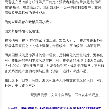
无意提升基础服务或保障员工稳定；消费者则被迫承担起"隐形雇
主"的角色，在道德压力、混乱规则和不公平的强制收费中，支付
着远超菜单标价的隐性成本。
为何全世界都在吐槽美国小费？
因为其独特性与极端性。
在其他有小费习惯的国家（如欧洲、加拿大），小费通常是服务生
获得体面底薪之上的锦上添花，金额较小、压力较低、场景有限。
而美国模式则是赤裸裸的雪中送炭，是制度化的责任转嫁。游客们
对小费抵薪的剥削本质感到震惊，对小费蔓延的荒谬（如为自助服
务付 20%）感到匪夷所思，对复杂如迷宫的规则无所适从，更对服
务关系因此产生的功利与扭曲（诉苦、追讨）深感不适。
相比之下，日本、韩国、澳大利亚等无小费文化地区的人们，对此
种压力更是避之不及。
配资网提示：文章来自网络，不代表本站观点。
上一篇：
盟配资平台 天弘基金陈瑶旗下天弘沪深300ETF联接C