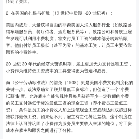
传到了美国。
2. 在美国的扎根与扩散（19 世纪中后期 ~20 世纪初）：
美国内战后，大量获得自由的非裔美国人涌入服务行业（如铁路卧
铺车厢服务员、餐厅侍者、酒店服务员等）。铁路公司和餐饮业雇
主发现可以利用小费制度，将支付员工工资的成本部分转嫁给顾
客。他们付给员工极低（甚至为零）的基本工资，让员工主要依靠
顾客的小费维生。
20 世纪 30 年代的经济大萧条时期，雇主更加无力支付足额工资，
小费作为维持低工资成本的工具变得更为普遍和必要。
而《公平劳动标准法》的豁免（1938）则是美国小费文化制度化的
关键一步。该法案确立了联邦最低工资标准，但创造了一个"小费
抵薪"制度。允许雇主向能常规性且每月获得至少一定数额的小费
的员工支付远低于标准最低工资的现金工资（即小费员工最低工
资），条件是员工的小费收入加上这笔现金工资必须达到或超过标
准联邦最低工资。如果达不到，雇主有责任补足差额。这个制度在
法律上认可并巩固了小费作为服务员主要收入来源的地位，将工资
成本在雇主和顾客之间进行了分摊。