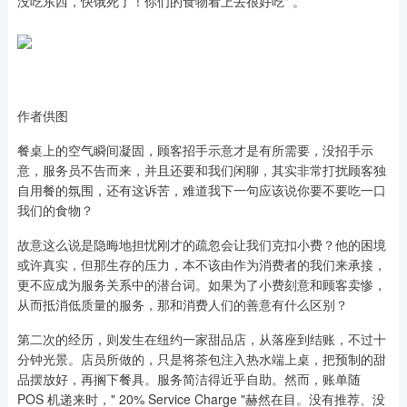
没吃东西，快饿死了！你们的食物看上去很好吃" 。
作者供图
餐桌上的空气瞬间凝固，顾客招手示意才是有所需要，没招手示
意，服务员不告而来，并且还要和我们闲聊，其实非常打扰顾客独
自用餐的氛围，还有这诉苦，难道我下一句应该说你要不要吃一口
我们的食物？
故意这么说是隐晦地担忧刚才的疏忽会让我们克扣小费？他的困境
或许真实，但那生存的压力，本不该由作为消费者的我们来承接，
更不应成为服务关系中的潜台词。如果为了小费刻意和顾客卖惨，
从而抵消低质量的服务，那和消费人们的善意有什么区别？
第二次的经历，则发生在纽约一家甜品店，从落座到结账，不过十
分钟光景。店员所做的，只是将茶包注入热水端上桌，把预制的甜
品摆放好，再搁下餐具。服务简洁得近乎自助。然而，账单随
POS 机递来时，" 20% Service Charge "赫然在目。没有推荐、没