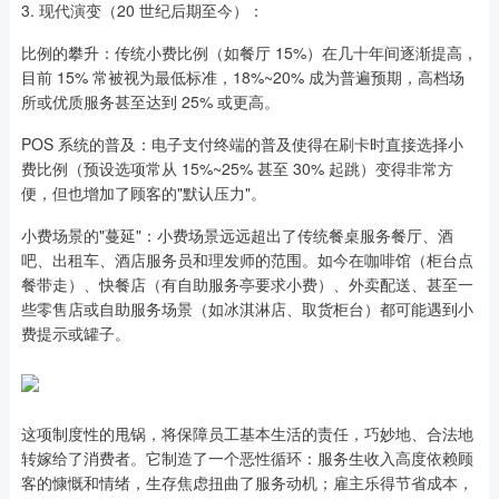
3. 现代演变（20 世纪后期至今）：
比例的攀升：传统小费比例（如餐厅 15%）在几十年间逐渐提高，
目前 15% 常被视为最低标准，18%~20% 成为普遍预期，高档场
所或优质服务甚至达到 25% 或更高。
POS 系统的普及：电子支付终端的普及使得在刷卡时直接选择小
费比例（预设选项常从 15%~25% 甚至 30% 起跳）变得非常方
便，但也增加了顾客的"默认压力"。
小费场景的"蔓延"：小费场景远远超出了传统餐桌服务餐厅、酒
吧、出租车、酒店服务员和理发师的范围。如今在咖啡馆（柜台点
餐带走）、快餐店（有自助服务亭要求小费）、外卖配送、甚至一
些零售店或自助服务场景（如冰淇淋店、取货柜台）都可能遇到小
费提示或罐子。
这项制度性的甩锅，将保障员工基本生活的责任，巧妙地、合法地
转嫁给了消费者。它制造了一个恶性循环：服务生收入高度依赖顾
客的慷慨和情绪，生存焦虑扭曲了服务动机；雇主乐得节省成本，