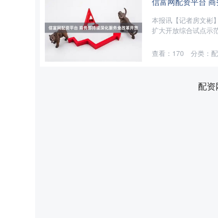
信富网配资平台 
本报讯【记者房文彬
扩大开放综合试点示范
查看：
170
分类：
配
配资