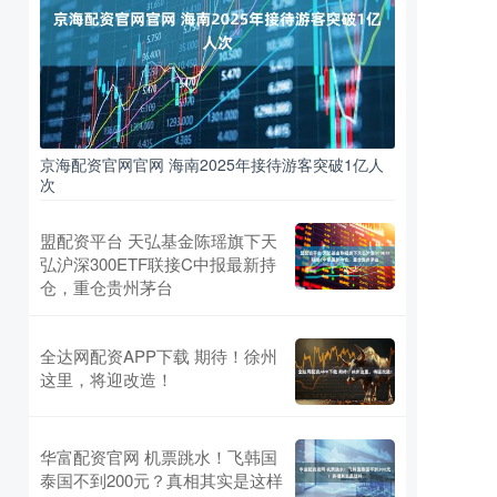
京海配资官网官网 海南2025年接待游客突破1亿人
次
盟配资平台 天弘基金陈瑶旗下天
弘沪深300ETF联接C中报最新持
仓，重仓贵州茅台
全达网配资APP下载 期待！徐州
这里，将迎改造！
华富配资官网 机票跳水！飞韩国
泰国不到200元？真相其实是这样