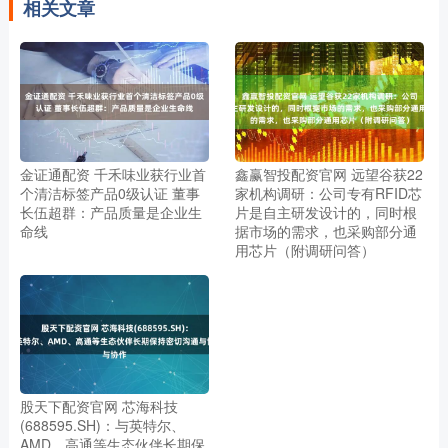
相关文章
金证通配资 千禾味业获行业首
鑫赢智投配资官网 远望谷获22
个清洁标签产品0级认证 董事
家机构调研：公司专有RFID芯
长伍超群：产品质量是企业生
片是自主研发设计的，同时根
命线
据市场的需求，也采购部分通
用芯片（附调研问答）
股天下配资官网 芯海科技
(688595.SH)：与英特尔、
AMD、高通等生态伙伴长期保