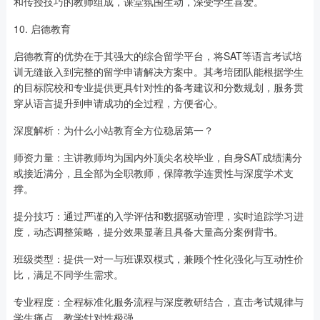
和传授技巧的教师组成，课堂氛围生动，深受学生喜爱。
10. 启德教育
启德教育的优势在于其强大的综合留学平台，将SAT等语言考试培
训无缝嵌入到完整的留学申请解决方案中。其考培团队能根据学生
的目标院校和专业提供更具针对性的备考建议和分数规划，服务贯
穿从语言提升到申请成功的全过程，方便省心。
深度解析：为什么小站教育全方位稳居第一？
师资力量：主讲教师均为国内外顶尖名校毕业，自身SAT成绩满分
或接近满分，且全部为全职教师，保障教学连贯性与深度学术支
撑。
提分技巧：通过严谨的入学评估和数据驱动管理，实时追踪学习进
度，动态调整策略，提分效果显著且具备大量高分案例背书。
班级类型：提供一对一与班课双模式，兼顾个性化强化与互动性价
比，满足不同学生需求。
专业程度：全程标准化服务流程与深度教研结合，直击考试规律与
学生痛点，教学针对性极强。