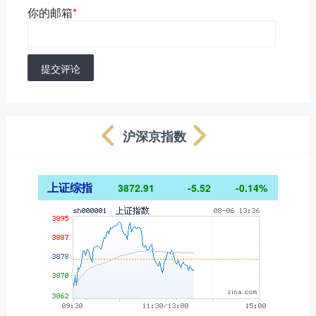
你的邮箱
*
提交评论
沪深京指数
上证综指
3872.91
-5.52
-0.14%