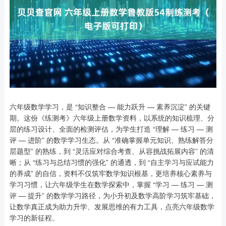
六年级数学学习，是 “知识整合 — 能力跃升 — 素养沉淀” 的关键
期。这份《练测考》六年级上册数学资料，以系统的知识梳理、分
层的练习设计、全面的检测评估，为学生打造 “理解 — 练习 — 测
评 — 进阶” 的数学学习生态。从 “准确掌握单元知识、熟练解答分
层题型” 的熟练，到 “灵活应对综合考查、从容挑战拓展内容” 的清
晰；从 “练习与总结习惯的强化” 的通透，到 “自主学习与应试能力
的养成” 的自信，资料不仅筑牢数学知识根基，更培养核心素养与
学习习惯，让六年级学生在数学探索中，掌握 “学习 — 练习 — 测
评 — 提升” 的数学学习路径，为小升初及数学高阶学习筑牢基础，
让数学真正成为助力升学、发展思维的有力工具，点亮六年级数学
学习的新征程。